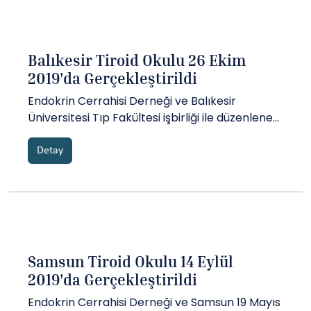
Balıkesir Tiroid Okulu 26 Ekim
2019'da Gerçekleştirildi
Endokrin Cerrahisi Derneği ve Balıkesir
Üniversitesi Tıp Fakültesi işbirliği ile düzenlenen
Balıkesir Tiroid Okulu 26 Ekim Cumartesi günü
Balıkesir Üniversitesi Sağlık Uygulama ve
Detay
Araştırma Hastanesi Konferans Salonu'nda
gerçekleştirildi....
Samsun Tiroid Okulu 14 Eylül
2019'da Gerçekleştirildi
Endokrin Cerrahisi Derneği ve Samsun 19 Mayıs