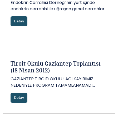
Endokrin Cerrahisi Derneği’nin yurt içinde
endokrin cerrahisi ile uğraşan genel cerrahlar
veya cerrah adaylarının aynı platformda
pratik ve teorik bilgilerini paylaşarak bilimsel
Detay
standartı yükseltmeyi amaçlayan TİROİD
OKULU’NUN ilk toplantısı Erzurum’da dernek
başkanı Prof. Dr. Adnan İşgör, TİROİD O...
Tiroit Okulu Gaziantep Toplantısı
(18 Nisan 2012)
GAZİANTEP TİROİD OKULU: ACI KAYIBIMIZ
NEDENİYLE PROGRAM TAMAMLANAMADI...
Detay