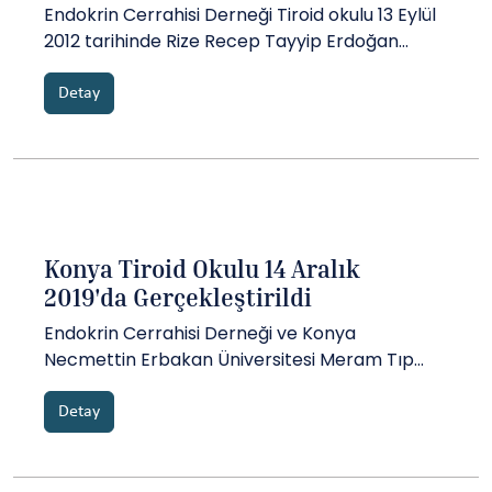
Endokrin Cerrahisi Derneği Tiroid okulu 13 Eylül
2012 tarihinde Rize Recep Tayyip Erdoğan
Üniversitesi Tıp Fakültesi işbirliği ile Rize
Dedeman Oteli toplantı salonunda başarılı bir
Detay
şekilde gerçekleşti....
Konya Tiroid Okulu 14 Aralık
2019'da Gerçekleştirildi
Endokrin Cerrahisi Derneği ve Konya
Necmettin Erbakan Üniversitesi Meram Tıp
Fakültesi Genel Cerrahi Anabilim Dalı işbirliği ile
Konya Tiroid Okulu 14 Aralık 2019 Cumartesi
Detay
günü......