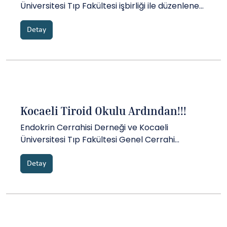
Üniversitesi Tıp Fakültesi işbirliği ile düzenlenen
Samsun Tiroid Okulu 14 Eylül Cumartesi günü
Samsun 19 Mayıs Üniversitesi Tıp Fakültesi’nde
Detay
başarıyla gerçekleştirildi....
Kocaeli Tiroid Okulu Ardından!!!
Endokrin Cerrahisi Derneği ve Kocaeli
Üniversitesi Tıp Fakültesi Genel Cerrahi
Anabilim Dalı işbirliği ile düzenlenen Kocaeli
Tiroid Okulu 13 Nisan Cumartesi günü Kocaeli
Detay
Üniversitesi Tıp Fakültesi’nde başarıyla
gerçekleştirildi....