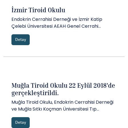
İzmir Tiroid Okulu
Endokrin Cerrahisi Derneği ve İzmir Katip
Çelebi Üniversitesi AEAH Genel Cerrahi
Anabilim Dalı işbirliği ile düzenlenen İzmir Tiroid
Okulu 11 Ocak Cuma günü İzmir Katip Çelebi
Detay
Üniversitesi AEAH Merkez Konferans
Salonu’nda yapıldı....
Muğla Tiroid Okulu 22 Eylül 2018'de
gerçekleştirildi.
Muğla Tiroid Okulu, Endokrin Cerrahisi Derneği
ve Muğla Sıtkı Koçman Üniversitesi Tıp
Fakültesi Genel Cerrahi Anabilim Dalı işbirliği ile
22 Eylül Cumartesi günü Muğla Demircioğlu
Detay