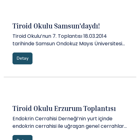
Tiroid Okulu Samsun'daydı!
Tiroid Okulu’nun 7. Toplantısı 18.03.2014
tarihinde Samsun Ondokuz Mayıs Üniversitesi
Genel Cerrahi Anabilim Dalı’ında
gerçekleştirildi. Ana konusu güvenli tioidektomi
Detay
prensipleri ve intraoperatif sinir
monitorizasyonu olan toplantıda iki panel ve
bir total tiroidektomi ameliyatı canlı yayını
yapılm...
Tiroid Okulu Erzurum Toplantısı
Endokrin Cerrahisi Derneği’nin yurt içinde
endokrin cerrahisi ile uğraşan genel cerrahlar
veya cerrah adaylarının aynı platformda