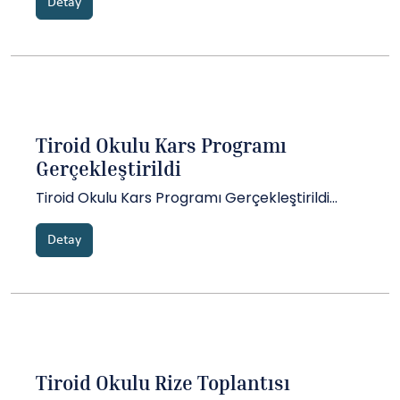
pratik ve teorik bilgilerini paylaşarak bilimsel
Detay
standartı yükseltmeyi amaçlayan TİROİD
OKULU’NUN ilk toplantısı Erzurum’da dernek
başkanı Prof. Dr. Adnan İşgör, TİROİD O...
Tiroid Okulu Kars Programı
Gerçekleştirildi
Tiroid Okulu Kars Programı Gerçekleştirildi...
Detay
Tiroid Okulu Rize Toplantısı