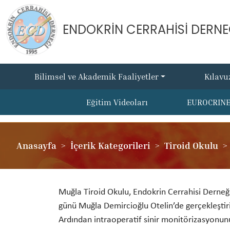
ENDOKRİN CERRAHİSİ DERNE
Bilimsel ve Akademik Faaliyetler
Kılavu
Eğitim Videoları
EUROCRIN
Anasayfa
İçerik Kategorileri
Tiroid Okulu
Muğla Tiroid Okulu, Endokrin Cerrahisi Derneği 
günü Muğla Demircioğlu Otelin’de gerçekleştiril
Ardından intraoperatif sinir monitörizasyonun