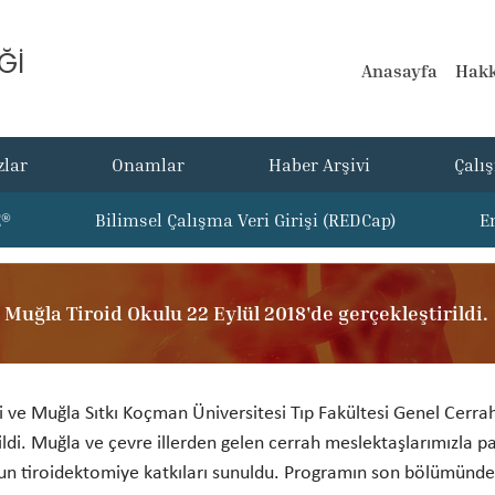
Ğİ
Anasayfa
Hakk
zlar
Onamlar
Haber Arşivi
Çalı
E®
Bilimsel Çalışma Veri Girişi (REDCap)
E
Muğla Tiroid Okulu 22 Eylül 2018'de gerçekleştirildi.
ve Muğla Sıtkı Koçman Üniversitesi Tıp Fakültesi Genel Cerrahi 
di. Muğla ve çevre illerden gelen cerrah meslektaşlarımızla pan
un tiroidektomiye katkıları sunuldu. Programın son bölümünde c