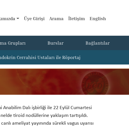
ımızda
Üye Girişi
Arama
İletişim
English
şma Grupları
Burslar
Bağlantılar
ndokrin Cerrahisi Ustaları ile Röportaj
Anabilim Dalı işbirliği ile 22 Eylül Cumartesi
elde tiroid nodüllerine yaklaşım tartışıldı.
anlı ameliyat yayınında sürekli vagus uyarısı