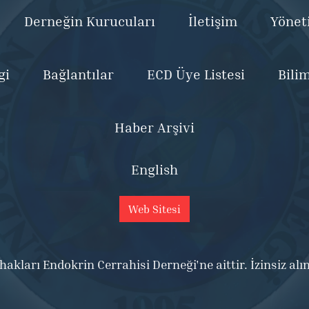
Derneğin Kurucuları
İletişim
Yönet
gi
Bağlantılar
ECD Üye Listesi
Bili
Haber Arşivi
English
Web Sitesi
kları Endokrin Cerrahisi Derneği'ne aittir. İzinsiz alı