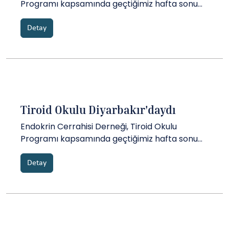
Programı kapsamında geçtiğimiz hafta sonu
Mersin'de idi. Prof. Dr. Musa Dirlik, Prof. Dr.
Koray Öcal, Prof. Dr. Tamer Akça ve Doç. Dr.
Detay
Ahmet Dağ misafirliğinde gerçekleştirilen
okulumuzda......
Tiroid Okulu Diyarbakır'daydı
Endokrin Cerrahisi Derneği, Tiroid Okulu
Programı kapsamında geçtiğimiz hafta sonu
Diyarbakır'da idi...
Detay