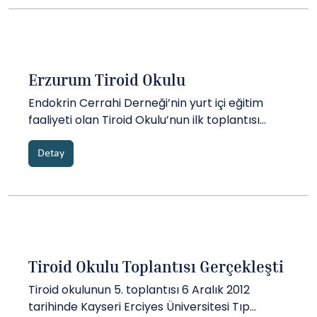
monitorizasyonu olan toplantıda iki panel ve
bir total tiroidektomi ameliyatı canlı yayını
gerçek...
Erzurum Tiroid Okulu
Endokrin Cerrahi Derneği’nin yurt içi eğitim
faaliyeti olan Tiroid Okulu’nun ilk toplantısı
Ocak 2012’de Erzurum Atatürk Üniveristesi’nde
yapılmıştı. Tiroid Okulu’nun 6. toplantısı
Detay
17.02.2014’de yine Erzurum Atatürk Üniversitesi
Araştırma Hastanesi’nde bu kez paratiroid
cerrahisi ile ilgili bir prog...
Tiroid Okulu Toplantısı Gerçekleşti
Tiroid okulunun 5. toplantısı 6 Aralık 2012
tarihinde Kayseri Erciyes Üniversitesi Tıp