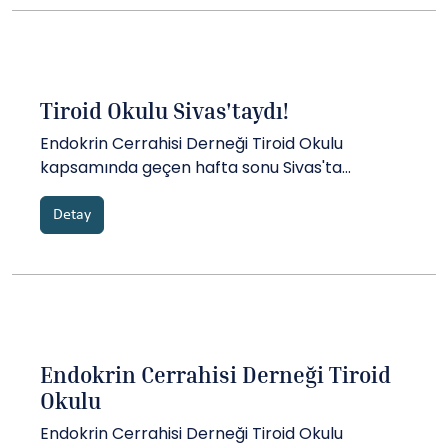
Tiroid Okulu Sivas'taydı!
Endokrin Cerrahisi Derneği Tiroid Okulu
kapsamında geçen hafta sonu Sivas'ta
Cumhuriyet Üniversitesi Tıp Fakültesi'nde
gerçekleştirdiğimiz etkinlikte......
Detay
Endokrin Cerrahisi Derneği Tiroid
Okulu
Endokrin Cerrahisi Derneği Tiroid Okulu