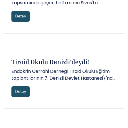
kapsamında geçen hafta sonu Sivas'ta
Cumhuriyet Üniversitesi Tıp Fakültesi'nde
gerçekleştirdiğimiz etkinlikte......
Detay
Tiroid Okulu Denizli'deydi!
Endokrin Cerrahi Derneği Tiroid Okulu Eğitim
toplantılarının 7. Denizli Devlet Hastanesi\'nde
gerçekleştirildi. Toplantıdaki panellerde tiroid
nodüllerine yaklaşım, ince iğne aspirasyon
Detay
biyopsisinin değerlendirilmesi, tiroidektomi
endikasyonları ve güvenli tiroidektomi esasları,
tiroidektomi esnasın...