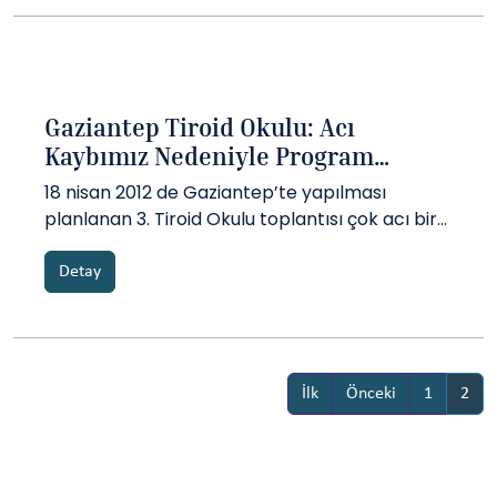
bilgilere ve fotoğraflara ulaşmak için tıklayınız.
2. TİROİD OKULU D...
Gaziantep Tiroid Okulu: Acı
Kaybımız Nedeniyle Program
Tamamlanamadı
18 nisan 2012 de Gaziantep’te yapılması
planlanan 3. Tiroid Okulu toplantısı çok acı bir
olayın ertesine rastlamıştır. 17 Nisan 2012 de
genç meslektaşımız Göğüs Cerrahisi uzmanı
Detay
Dr. Ersin Arslan menfur bir saldırıya uğrayarak
hayatını kaybetmiştir. Bu nedenle 18 Nisanda
gerçekleşen toplantının progr...
İlk
Önceki
1
2