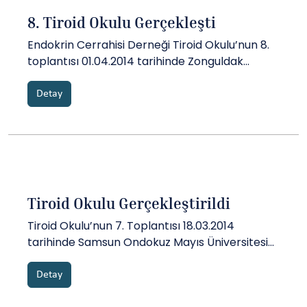
8. Tiroid Okulu Gerçekleşti
Endokrin Cerrahisi Derneği Tiroid Okulu’nun 8.
toplantısı 01.04.2014 tarihinde Zonguldak
Bülent Ecevit Üniversitesi’nde yapıldı. Bülent
Ecevit Üniversitesi Tıp Fakültesi Dekan
Detay
yardımcısı Doç.Dr. Nejat Demircan’ın açılış
konuşmasını takiben toplantıda nodüler
guatrda cerrahi endikasyonlar, tiroidekto...
Tiroid Okulu Gerçekleştirildi
Tiroid Okulu’nun 7. Toplantısı 18.03.2014
tarihinde Samsun Ondokuz Mayıs Üniversitesi
Genel Cerrahi Anabilim Dalı’ında
gerçekleştirildi. Ana konusu güvenli tioidektomi
Detay
prensipleri ve intraoperatif sinir