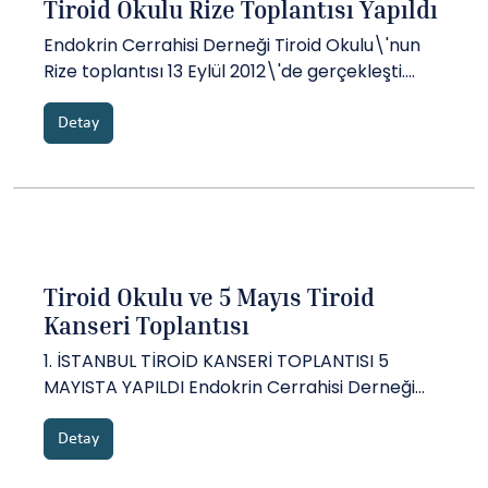
Tiroid Okulu Rize Toplantısı Yapıldı
Endokrin Cerrahisi Derneği Tiroid Okulu\'nun
Rize toplantısı 13 Eylül 2012\'de gerçekleşti.
Toplantı haberine ve fotoğraflarına ulaşmak
için tıklayınız....
Detay
Tiroid Okulu ve 5 Mayıs Tiroid
Kanseri Toplantısı
1. İSTANBUL TİROİD KANSERİ TOPLANTISI 5
MAYISTA YAPILDI Endokrin Cerrahisi Derneği
tarafından düzenlenen Mültidisipliner Tiroid
Kanseri toplantısı 5 Mayıs 2012'de Şişli Etfal
Detay
Hastanesinde gerçekleştirildi. Toplantı ile ilgili