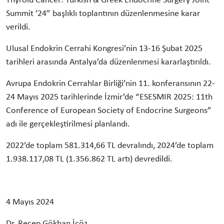
Thyroid Cancer: Turkish & Greek Endocrine Surgery Joint
Summit ’24” başlıklı toplantının düzenlenmesine karar
verildi.
Ulusal Endokrin Cerrahi Kongresi’nin 13-16 Şubat 2025
tarihleri arasında Antalya’da düzenlenmesi kararlaştırıldı.
Avrupa Endokrin Cerrahlar Birliği’nin 11. konferansının 22-
24 Mayıs 2025 tarihlerinde İzmir’de “ESESMIR 2025: 11th
Conference of European Society of Endocrine Surgeons”
adı ile gerçekleştirilmesi planlandı.
2022’de toplam 581.314,66 TL devralındı, 2024’de toplam
1.938.117,08 TL (1.356.862 TL artı) devredildi.
4 Mayıs 2024
Dr. Recep Gökhan İçöz