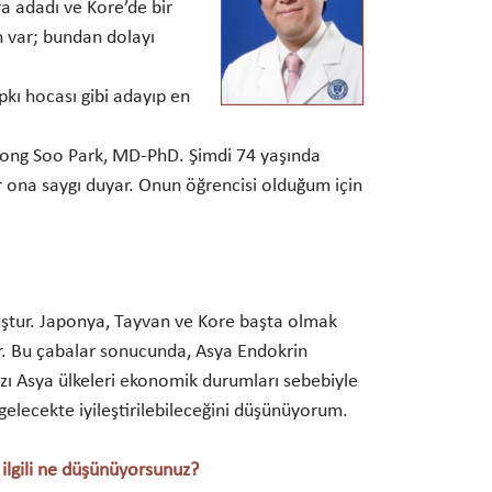
a adadı ve Kore’de bir
h var; bundan dolayı
pkı hocası gibi adayıp en
eong Soo Park, MD-PhD. Şimdi 74 yaşında
ar ona saygı duyar. Onun öğrencisi olduğum için
uştur. Japonya, Tayvan ve Kore başta olmak
dır. Bu çabalar sonucunda, Asya Endokrin
azı Asya ülkeleri ekonomik durumları sebebiyle
gelecekte iyileştirilebileceğini düşünüyorum.
e ilgili ne düşünüyorsunuz?