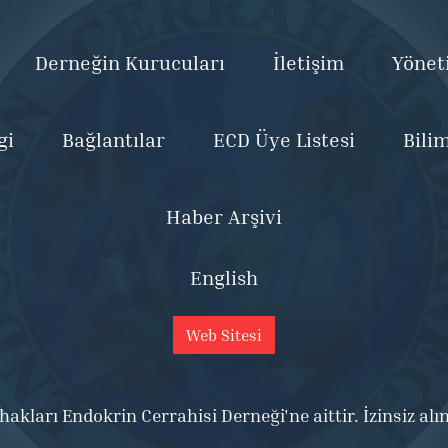
Derneğin Kurucuları
İletişim
Yönet
gi
Bağlantılar
ECD Üye Listesi
Bili
Haber Arşivi
English
Web Sitesi
kları Endokrin Cerrahisi Derneği'ne aittir. İzinsiz alı