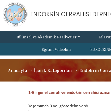
ENDOKRİN CERRAHİSİ DERNE
Bilimsel ve Akademik Faaliyetler
Kılavu
Eğitim Videoları
EUROCRIN
Anasayfa
İçerik Kategorileri
Endokrin Cerrah
1-Bir genel cerrah ve endokrin cerrahisi uzm
Yaşamımda 3 yol göstericim vardı.