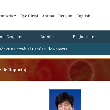
ımızda
Üye Girişi
Arama
İletişim
English
şma Grupları
Burslar
Bağlantılar
ndokrin Cerrahisi Ustaları ile Röportaj
 ile Röportaj