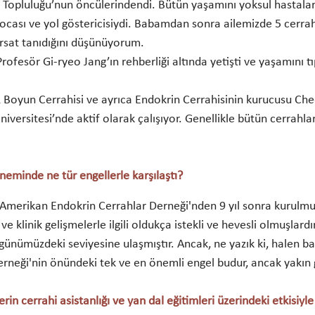
i Topluluğu’nun öncülerindendi. Bütün yaşamını yoksul hastalar
hocası ve yol göstericisiydi. Babamdan sonra ailemizde 5 cerra
ırsat tanıdığını düşünüyorum.
fesör Gi-ryeo Jang’ın rehberliği altında yetişti ve yaşamını tı
 Boyun Cerrahisi ve ayrıca Endokrin Cerrahisinin kurucusu Ch
niversitesi’nde aktif olarak çalışıyor. Genellikle bütün cerrahl
eminde ne tür engellerle karşılaştı?
 Amerikan Endokrin Cerrahlar Derneği'nden 9 yıl sonra kurulm
e klinik gelişmelerle ilgili oldukça istekli ve hevesli olmuşlar
ünümüzdeki seviyesine ulaşmıştır. Ancak, ne yazık ki, halen b
erneği'nin önündeki tek ve en önemli engel budur, ancak yakın 
erin cerrahi asistanlığı ve yan dal eğitimleri üzerindeki etkisiyl