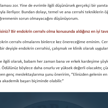
tlaması zor. Yine de evrimle ilgili düşünürsek gerçekçi bir yan
ğıyla ilerliyor. Bundan dolayı, temel ve ana cerrahi tekniklerin 
i öğrenmenin sorun olmayacağını düşünüyorum.
siniz? Bir endokrin cerrahı olma konusunda aldığınız en iyi tav
dokrin cerrahı olmalarını binlerce kez önereceğime eminim. Cerr
 bir deyişle endokrin cerrahisi, çalışmak ve klinik olarak uygu
ile ilgili olarak, babam her zaman bana ve erkek kardeşime şöyl
 Ödülünüz böylece daha onurlu ve yüksek değerli olacaktır, çü
en genç meslektaşlarıma şunu öneririm, “Elinizden gelenin en 
da akademik başarı biçiminde olabilir.”