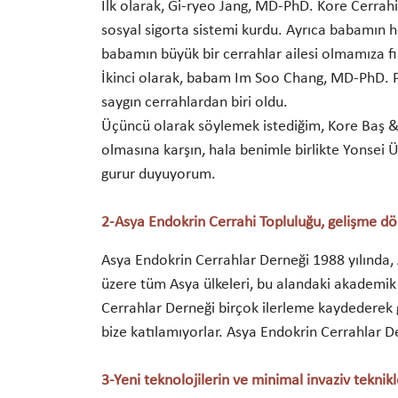
İlk olarak, Gi-ryeo Jang, MD-PhD. Kore Cerrah
sosyal sigorta sistemi kurdu. Ayrıca babamın 
babamın büyük bir cerrahlar ailesi olmamıza f
İkinci olarak, babam Im Soo Chang, MD-PhD. Pro
saygın cerrahlardan biri oldu.
Üçüncü olarak söylemek istediğim, Kore Baş &
olmasına karşın, hala benimle birlikte Yonsei Ü
gurur duyuyorum.
2-Asya Endokrin Cerrahi Topluluğu, gelişme dön
Asya Endokrin Cerrahlar Derneği 1988 yılında,
üzere tüm Asya ülkeleri, bu alandaki akademik v
Cerrahlar Derneği birçok ilerleme kaydederek g
bize katılamıyorlar. Asya Endokrin Cerrahlar D
3-Yeni teknolojilerin ve minimal invaziv teknikl