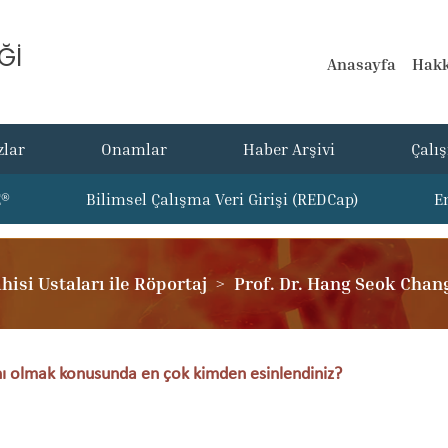
Ğİ
Anasayfa
Hakk
zlar
Onamlar
Haber Arşivi
Çalı
E®
Bilimsel Çalışma Veri Girişi (REDCap)
E
isi Ustaları ile Röportaj
Prof. Dr. Hang Seok Chang
anı olmak konusunda en çok kimden esinlendiniz?