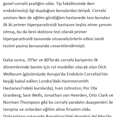
genel cerrahi pratiğim oldu. Tıp fakültesinde iken
endokrinoloji ilgi duyduğum konulardan biriydi. Cerrahi
asistanı iken de eğitim gördüğüm hastanede tanı konulan
ilk iki primer hiperparatiroidi hastasını teşhis etme şansım
olmuş, bu da beni doktora tezi olarak primer
hiperparatiroidi tanısında otoanalizörlerin etkisi isimli
tezimi yazma konusunda cesaretlendirmişti.
Daha sonra, 70’ler ve 80’lerde cerrahi kariyerim ilk
dönemlerinde benim için rol modeller olacak olan Dick
Welbourn (günümüzde Avrupa’da Endokrin Cerrahisi’nin
beşiği kabul edilen Londra’daki Hammersmith
Hastanesi’ndeki kurslarda), Ivan Johnston, Per Ola
Granberg, Sam Wells, Jonathan van Heerden, Orlo Clark ve
Norman Thompson gibi bu cerrahi yandalın duayyenleri ile
tanışma ve onlardan eğitim alma fırsatım oldu.
Doksanların ortasında Barselona’daki Hospital del Mar’da