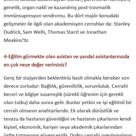
genetik, organ nakli ve kazanılmış post-travmatik
immünsupresyon sendromu. Bu dört majör konudaki
gelişmeler ile ilgili olan akademisyen cerrahlar da: Stanley
Dudrick, Sam Wells, Thomas Starzl ve Jonathan
Meakins’tir.
4-Eğitim görmekte olan asistan ve yandal asistanlarınızda
en çok neye değer verirsiniz?
Genç bir stajyerden beklentiniz basit olmakla beraber son
derece zorludur: Bağlılık, güvenilirlik, sorumluluk. Cerrahi
beceri ve bilgiye susamışlık (sürekli öğrenim için gerekli
olan tutku) daha sonra gelir. Bunlar yetkin ve iyi eğitimli bir
cerrah olmanın anahtarlarıdır. Ek olarak dürüstlük ve
tevazu da hastanın güvenliğini ve hastanın çıkarlarını kendi
kişisel, ekonomik, kariyer veya akademik çıkarlarından
üstte tutmasının güvencesidir. Doğru cerrahi uygulamaların