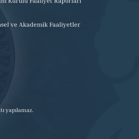
im Kurulu Faaliyet Raporları
msel ve Akademik Faaliyetler
ntı yapılamaz.