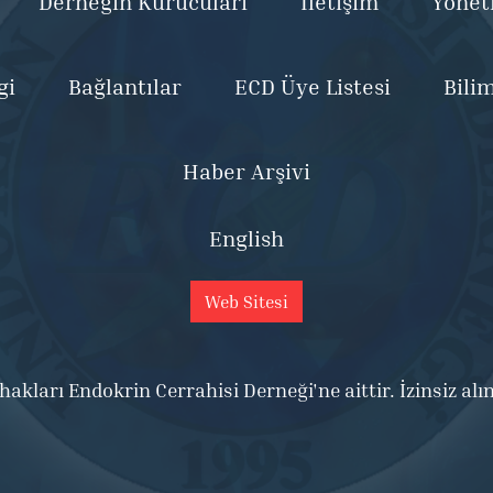
Derneğin Kurucuları
İletişim
Yönet
gi
Bağlantılar
ECD Üye Listesi
Bili
Haber Arşivi
English
Web Sitesi
kları Endokrin Cerrahisi Derneği'ne aittir. İzinsiz alı