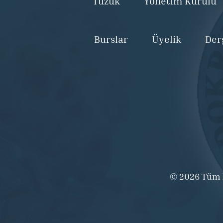
Tüzük
Yönetim Kurulu
Burslar
Üyelik
Der
© 2026 Tüm ha