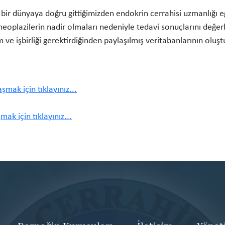
ir dünyaya doğru gittiğimizden endokrin cerrahisi uzmanlığı eğ
eoplazilerin nadir olmaları nedeniyle tedavi sonuçlarını değer
ve işbirliği gerektirdiğinden paylaşılmış veritabanlarının oluştur
şmak için tıklayınız...
ak için tıklayınız...