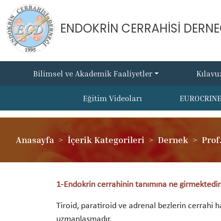
ENDOKRİN CERRAHİSİ DERNE
Bilimsel ve Akademik Faaliyetler
Kılavu
Eğitim Videoları
EUROCRIN
Anasayfa
İçerik Kategorileri
Dernek
Prof
1-Endokrin cerrahinin tanımına ne girmektedir?
Tiroid, paratiroid ve adrenal bezlerin cerrahi h
uzmanlaşmadır.