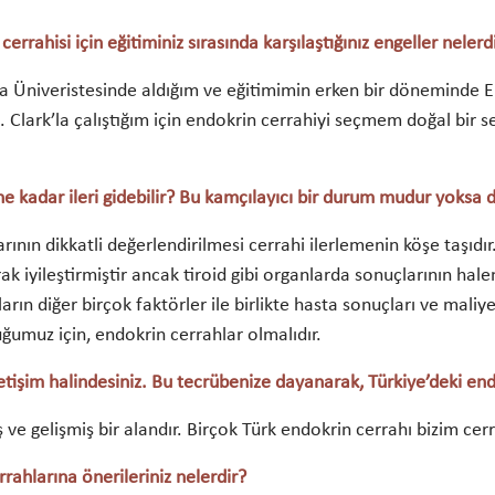
rrahisi için eğitiminiz sırasında karşılaştığınız engeller nelerd
ya Üniveristesinde aldığım ve eğitimimin erken bir döneminde E
 Clark’la çalıştığım için endokrin cerrahiyi seçmem doğal bir se
ne kadar ileri gidebilir? Bu kamçılayıcı bir durum mudur yoksa d
ının dikkatli değerlendirilmesi cerrahi ilerlemenin köşe taşıdı
ak iyileştirmiştir ancak tiroid gibi organlarda sonuçlarının ha
rın diğer birçok faktörler ile birlikte hasta sonuçları ve maliye
ğumuz için, endokrin cerrahlar olmalıdır.
letişim halindesiniz. Bu tecrübenize dayanarak, Türkiye’deki endo
ve gelişmiş bir alandır. Birçok Türk endokrin cerrahı bizim cerr
errahlarına önerileriniz nelerdir?