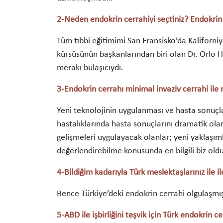
2-Neden endokrin cerrahiyi seçtiniz? Endokrin ce
Tüm tıbbi eğitimimi San Fransisko’da Kaliforni
kürsüsünün başkanlarından biri olan Dr. Orlo H.
merakı bulaşıcıydı.
3-Endokrin cerrahı minimal invaziv cerrahi ile 
Yeni teknolojinin uygulanması ve hasta sonuçlar
hastalıklarında hasta sonuçlarını dramatik olar
gelişmeleri uygulayacak olanlar; yeni yaklaşımla
değerlendirebilme konusunda en bilgili biz oldu
4-Bildiğim kadarıyla Türk meslektaşlarınız ile i
Bence Türkiye’deki endokrin cerrahi olgulaşmış 
5-ABD ile işbirliğini teşvik için Türk endokrin c