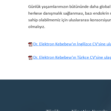
Günlük yaşamlarımızın bütününde daha global b
herkese danışmalık sağlanması, bazı endokrin n
sahip olabilmemiz için uluslararası konsorsiyum 
olmalıyız.
Dr. Elektron Kebebew'ın İngilizce CV'sine ula
Dr. Elektron Kebebew'ın Türkçe CV'sine ulaşm