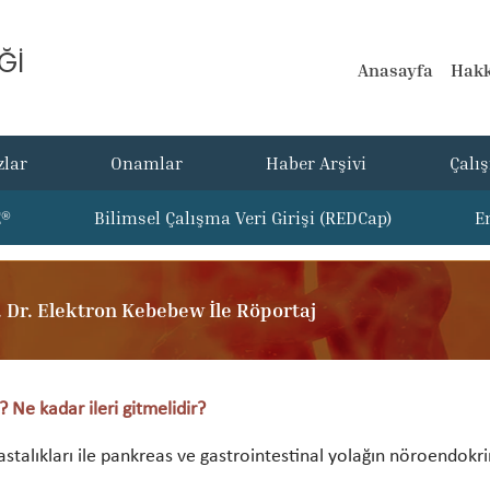
Ğİ
Anasayfa
Hakk
zlar
Onamlar
Haber Arşivi
Çalı
E®
Bilimsel Çalışma Veri Girişi (REDCap)
E
. Dr. Elektron Kebebew İle Röportaj
 Ne kadar ileri gitmelidir?
astalıkları ile pankreas ve gastrointestinal yolağın nöroendokri